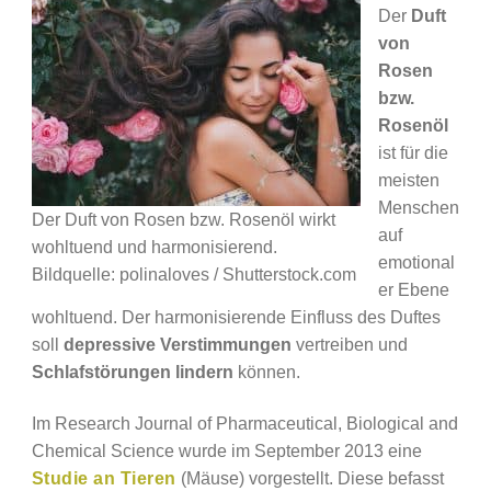
Der
Duft
von
Rosen
bzw.
Rosenöl
ist für die
meisten
Menschen
Der Duft von Rosen bzw. Rosenöl wirkt
auf
wohltuend und harmonisierend.
emotional
Bildquelle: polinaloves / Shutterstock.com
er Ebene
wohltuend. Der harmonisierende Einfluss des Duftes
soll
depressive Verstimmungen
vertreiben und
Schlafstörungen lindern
können.
Im Research Journal of Pharmaceutical, Biological and
Chemical Science wurde im September 2013 eine
Studie an Tieren
(Mäuse) vorgestellt. Diese befasst