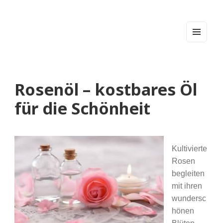
Rosenöl
MEN
U
AND
WIDG
ETS
Rosenöl – kostbares Öl
für die Schönheit
Kultivierte
Rosen
begleiten
mit ihren
wundersc
hönen