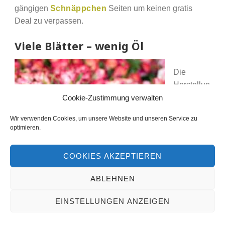
gängigen
Schnäppchen
Seiten um keinen gratis
Deal zu verpassen.
Viele Blätter – wenig Öl
Die
Herstellun
g von
Cookie-Zustimmung verwalten
Rosenöl
Wir verwenden Cookies, um unsere Website und unseren Service zu
bedarf
optimieren.
unglaublic
h vieler
COOKIES AKZEPTIEREN
Blüten.
Eine ganze Tonne Rosenblüten ergibt
Die
umgerechnet nur 200 bis 300 Gramm
ABLEHNEN
Ausbeute
echtes Rosenöl. Deshalb stellt die
der Ernte
EINSTELLUNGEN ANZEIGEN
Industrie vielfach synthetisches Rosenöl
liegt bei
her, welches allerdings nur zu etwa 80%
0,02 bis