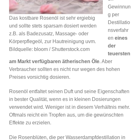
Gewinnun
g per
Das kostbare Rosenöl ist sehr ergiebig
Destillatio
und sollte stets sparsam dosiert werden
nsverfahr
z.B. als Badezusatz, Massage- oder
en
eines
Körperpflegeöl, zur Hautreinigung uvm.
der
Bildquelle: bloom / Shutterstock.com
teuersten
am Markt verfügbaren ätherischen Öle
. Aber
Verbraucher sollten es nicht nur wegen des hohen
Preises vorsichtig dosieren.
Rosenöl entfaltet seinen Duft und seine Eigenschaften
in bester Qualität, wenn es in kleinen Dosierungen
verwendet wird. Weniger ist in diesem Verhältnis mehr.
Oftmals reicht ein Tropfen aus, um die gewünschten
Effekte zu erzielen.
Die Rosenblüten, die per Wasserdampfdestillation in