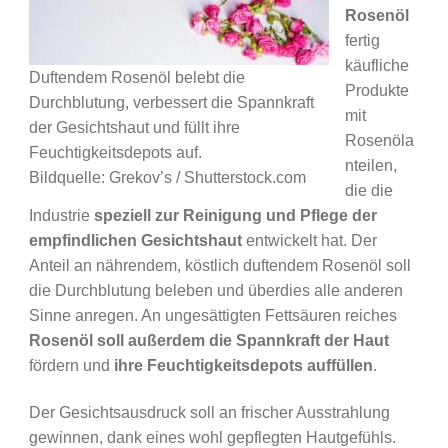
Rosenöl
fertig
käufliche
Duftendem Rosenöl belebt die
Produkte
Durchblutung, verbessert die Spannkraft
mit
der Gesichtshaut und füllt ihre
Rosenöla
Feuchtigkeitsdepots auf.
nteilen,
Bildquelle: Grekov’s / Shutterstock.com
die die
Industrie
speziell zur Reinigung und Pflege der
empfindlichen Gesichtshaut
entwickelt hat. Der
Anteil an nährendem, köstlich duftendem Rosenöl soll
die Durchblutung beleben und überdies alle anderen
Sinne anregen. An ungesättigten Fettsäuren reiches
Rosenöl soll außerdem die Spannkraft der Haut
fördern und
ihre Feuchtigkeitsdepots auffüllen
.
Der Gesichtsausdruck soll an frischer Ausstrahlung
gewinnen, dank eines wohl gepflegten Hautgefühls.