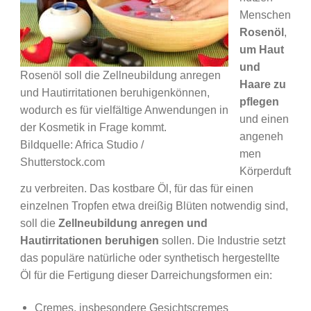
Menschen
Rosenöl
,
um Haut
und
Rosenöl soll die Zellneubildung anregen
Haare zu
und Hautirritationen beruhigenkönnen,
pflegen
wodurch es für vielfältige Anwendungen in
und einen
der Kosmetik in Frage kommt.
angeneh
Bildquelle: Africa Studio /
men
Shutterstock.com
Körperduft
zu verbreiten. Das kostbare Öl, für das für einen
einzelnen Tropfen etwa dreißig Blüten notwendig sind,
soll die
Zellneubildung anregen und
Hautirritationen beruhigen
sollen. Die Industrie setzt
das populäre natürliche oder synthetisch hergestellte
Öl für die Fertigung dieser Darreichungsformen ein:
Cremes, insbesondere Gesichtscremes